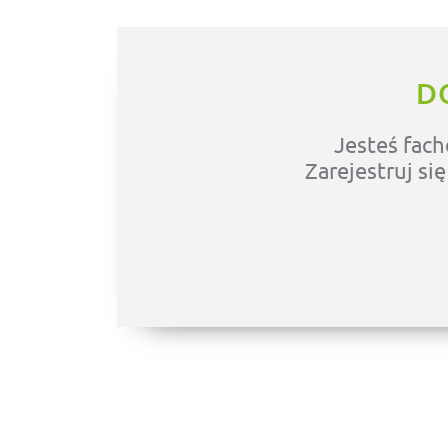
D
Jesteś fach
Zarejestruj si