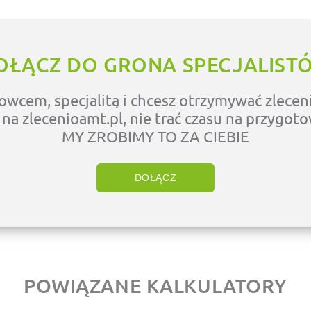
OŁĄCZ DO GRONA SPECJALIST
owcem, specjalitą i chcesz otrzymywać zleceni
ę na zlecenioamt.pl, nie trać czasu na przygot
MY ZROBIMY TO ZA CIEBIE
DOŁĄCZ
POWIĄZANE KALKULATORY