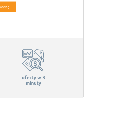
wycenę
oferty w 3
minuty