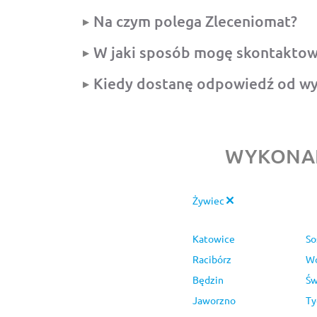
Na czym polega Zleceniomat?
W jaki sposób mogę skontaktowa
Kiedy dostanę odpowiedź od w
WYKONAN
Żywiec
Katowice
So
Racibórz
Wo
Będzin
Św
Jaworzno
Ty