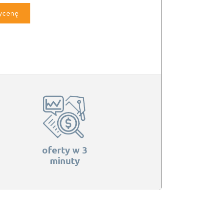
wycenę
oferty w 3
minuty