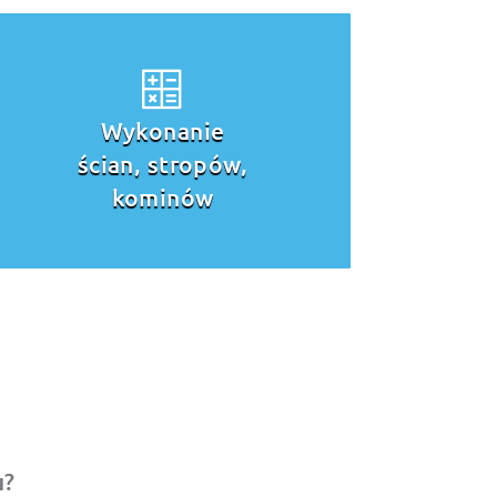
Budowa dachu
u?