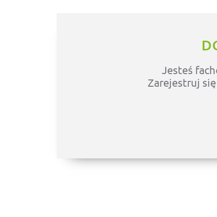
D
Jesteś fach
Zarejestruj si