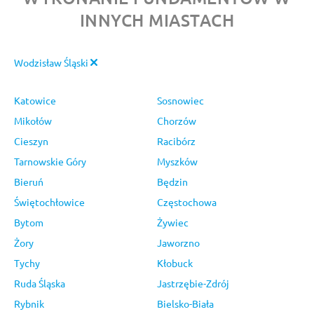
INNYCH MIASTACH
Wodzisław Śląski
Katowice
Sosnowiec
Mikołów
Chorzów
Cieszyn
Racibórz
Tarnowskie Góry
Myszków
Bieruń
Będzin
Świętochłowice
Częstochowa
Bytom
Żywiec
Żory
Jaworzno
Tychy
Kłobuck
Ruda Śląska
Jastrzębie-Zdrój
Rybnik
Bielsko-Biała