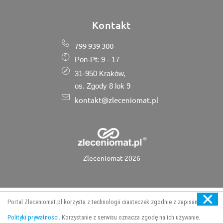
Kontakt
799 939 300
Pon-Pt: 9 - 17
31-950 Kraków,
os. Zgody 8 lok 9
kontakt@zleceniomat.pl
Zleceniomat 2026
Portal Zleceniomat.pl korzysta z technologii ciasteczek zgodnie z zapisami
Aktywne
Polityki prywatności
. Korzystanie z serwisu oznacza zgodę na ich używanie.
Strona główna
Kategorie
Dodaj wycenę
Dołącz do firm
zlecenia