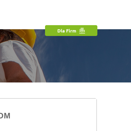
Dla Firm
OM