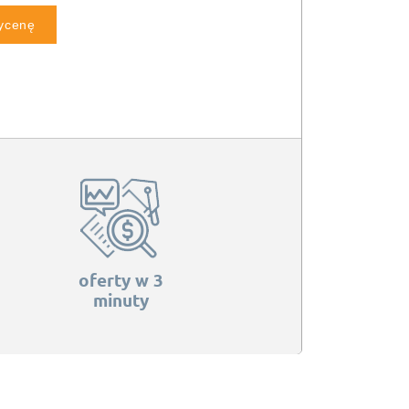
wycenę
oferty w 3
minuty