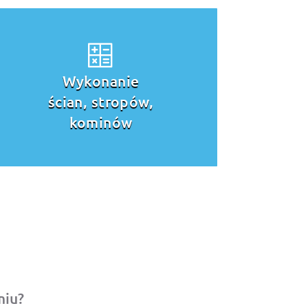
Budowa dachu
miu?