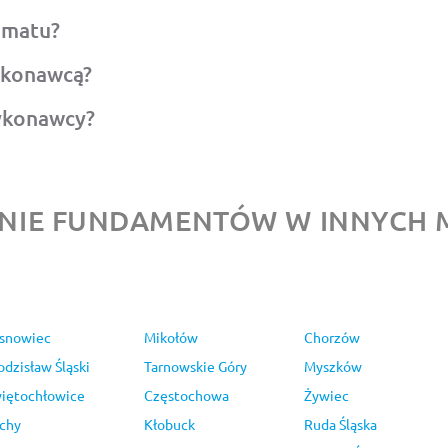
omatu?
ykonawcą?
ykonawcy?
IE FUNDAMENTÓW W INNYCH 
snowiec
Mikołów
Chorzów
dzisław Śląski
Tarnowskie Góry
Myszków
iętochłowice
Częstochowa
Żywiec
chy
Kłobuck
Ruda Śląska