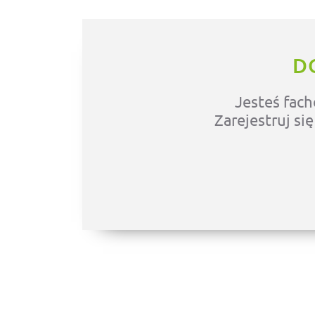
D
Jesteś fach
Zarejestruj si