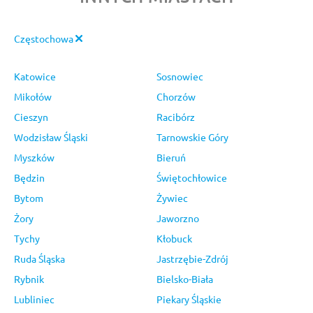
Częstochowa
Katowice
Sosnowiec
Mikołów
Chorzów
Cieszyn
Racibórz
Wodzisław Śląski
Tarnowskie Góry
Myszków
Bieruń
Będzin
Świętochłowice
Bytom
Żywiec
Żory
Jaworzno
Tychy
Kłobuck
Ruda Śląska
Jastrzębie-Zdrój
Rybnik
Bielsko-Biała
Lubliniec
Piekary Śląskie