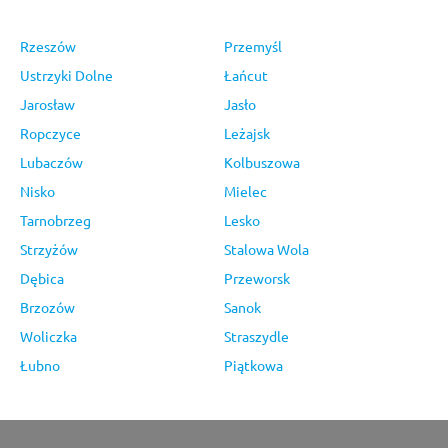
Rzeszów
Przemyśl
Ustrzyki Dolne
Łańcut
Jarosław
Jasło
Ropczyce
Leżajsk
Lubaczów
Kolbuszowa
Nisko
Mielec
Tarnobrzeg
Lesko
Strzyżów
Stalowa Wola
Dębica
Przeworsk
Brzozów
Sanok
Woliczka
Straszydle
Łubno
Piątkowa