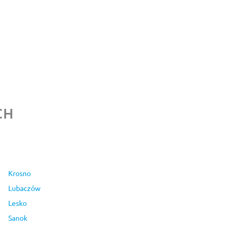
CH
Krosno
Lubaczów
Lesko
Sanok