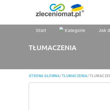
Start
Kategorie
Jak d
TŁUMACZENIA
STRONA GŁÓWNA
/
TŁUMACZENIA
/
TŁUMACZE