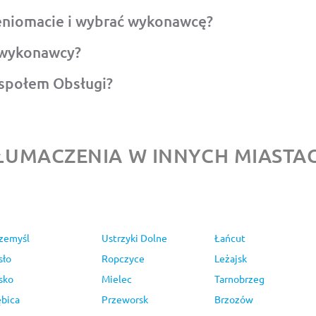
eniomacie i wybrać wykonawcę?
 wykonawcy?
espołem Obsługi?
ŁUMACZENIA W INNYCH MIASTA
zemyśl
Ustrzyki Dolne
Łańcut
sło
Ropczyce
Leżajsk
sko
Mielec
Tarnobrzeg
bica
Przeworsk
Brzozów