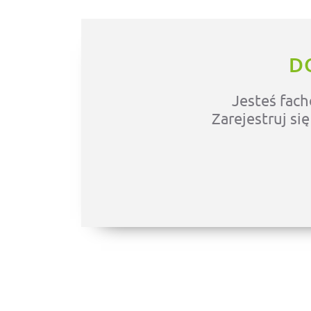
D
Jesteś fach
Zarejestruj si