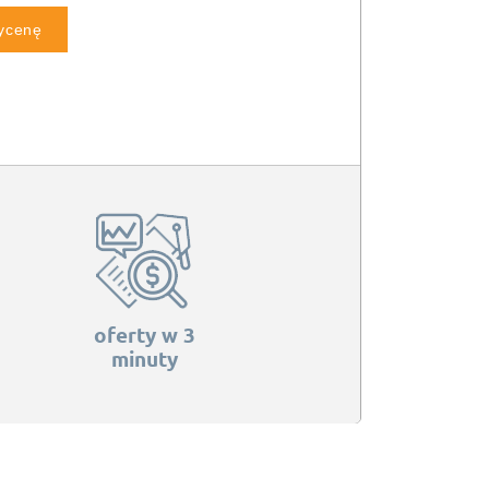
wycenę
oferty w 3
minuty