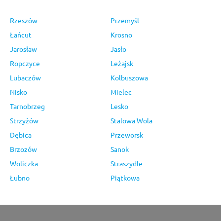
Rzeszów
Przemyśl
Łańcut
Krosno
Jarosław
Jasło
Ropczyce
Leżajsk
Lubaczów
Kolbuszowa
Nisko
Mielec
Tarnobrzeg
Lesko
Strzyżów
Stalowa Wola
Dębica
Przeworsk
Brzozów
Sanok
Woliczka
Straszydle
Łubno
Piątkowa