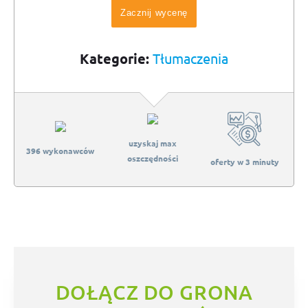
Zacznij wycenę
Kategorie:
Tłumaczenia
uzyskaj max
396 wykonawców
oszczędności
oferty w 3 minuty
DOŁĄCZ DO GRONA