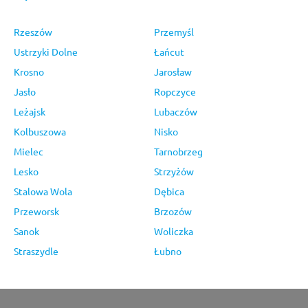
Rzeszów
Przemyśl
Ustrzyki Dolne
Łańcut
Krosno
Jarosław
Jasło
Ropczyce
Leżajsk
Lubaczów
Kolbuszowa
Nisko
Mielec
Tarnobrzeg
Lesko
Strzyżów
Stalowa Wola
Dębica
Przeworsk
Brzozów
Sanok
Woliczka
Straszydle
Łubno