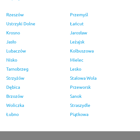
Rzeszów
Przemyśl
Ustrzyki Dolne
Łańcut
Krosno
Jarosław
Jasło
Leżajsk
Lubaczów
Kolbuszowa
Nisko
Mielec
Tarnobrzeg
Lesko
Strzyżów
Stalowa Wola
Dębica
Przeworsk
Brzozów
Sanok
Woliczka
Straszydle
Łubno
Piątkowa