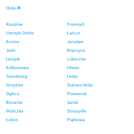
Nisko
Rzeszów
Przemyśl
Ustrzyki Dolne
Łańcut
Krosno
Jarosław
Jasło
Ropczyce
Leżajsk
Lubaczów
Kolbuszowa
Mielec
Tarnobrzeg
Lesko
Strzyżów
Stalowa Wola
Dębica
Przeworsk
Brzozów
Sanok
Woliczka
Straszydle
Łubno
Piątkowa